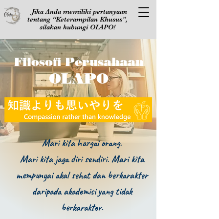
Jika Anda memiliki pertanyaan
tentang “Keterampilan Khusus”,
silakan hubungi OLAPO!
Filosofi Perusahaan
OLAPO
Mari kita hargai orang.
Mari kita jaga diri sendiri. Mari kita
mempunyai akal sehat dan berkarakter
daripada akademisi yang tidak
berkarakter.