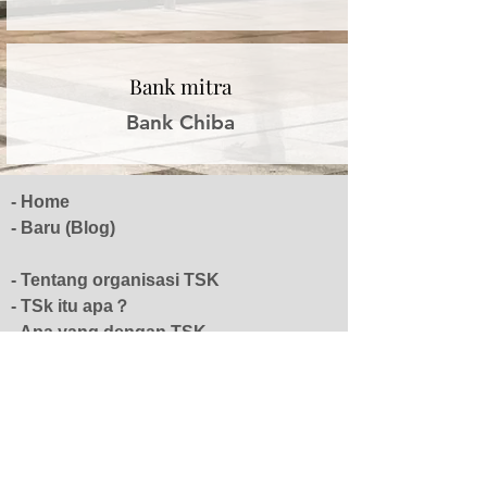
Bank mitra
Bank Chiba
- Home
- Baru (Blog)
- Tentang organisasi TSK
- TSk itu apa？
- Apa yang dengan TSK
- Daftar Mitra
- Informasi Perusahaan
​- ACCESS INFO
​- Pertanyaan