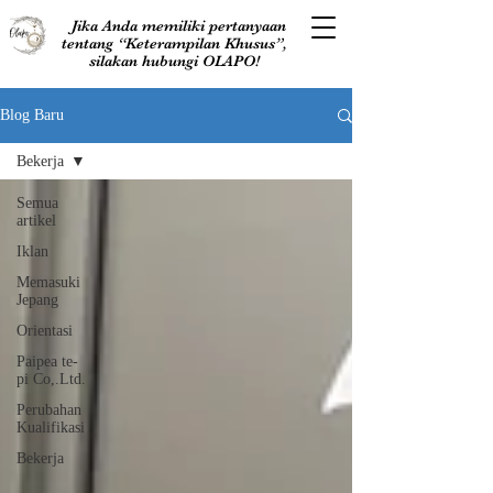
Jika Anda memiliki pertanyaan
tentang “Keterampilan Khusus”,
silakan hubungi OLAPO!
Blog Baru
Bekerja
Semua
artikel
Iklan
Memasuki
Jepang
Orientasi
Paipea te-
pi Co,.Ltd.
Perubahan
Kualifikasi
Bekerja